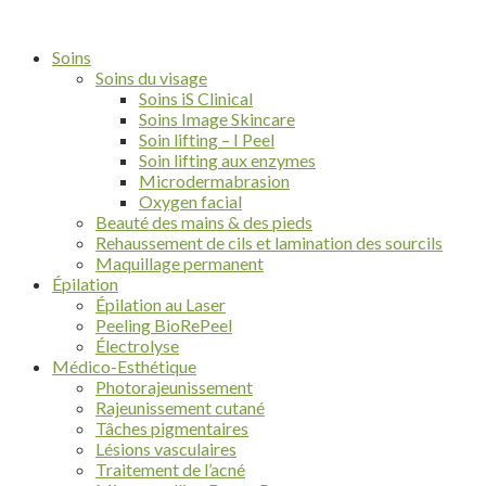
Soins
Soins du visage
Soins iS Clinical
Soins Image Skincare
Soin lifting – I Peel
Soin lifting aux enzymes
Microdermabrasion
Oxygen facial
Beauté des mains & des pieds
Rehaussement de cils et lamination des sourcils
Maquillage permanent
Épilation
Épilation au Laser
Peeling BioRePeel
Électrolyse
Médico-Esthétique
Photorajeunissement
Rajeunissement cutané
Tâches pigmentaires
Lésions vasculaires
Traitement de l’acné