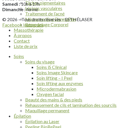
Tâches pigmentaires
Samedi :
10h à 17h
Lésions vasculaires
Dimanche :
fermé
Traitement de l’acné
Microneedling DermaPen
© 2026 – Tous droits réservés – ESTHÉLASER
Remodelage Corporel
Facebook
Instagram
Massothérapie
À propos
Contact
Liste de prix
Soins
Soins du visage
Soins iS Clinical
Soins Image Skincare
Soin lifting – I Peel
Soin lifting aux enzymes
Microdermabrasion
Oxygen facial
Beauté des mains & des pieds
Rehaussement de cils et lamination des sourcils
Maquillage permanent
Épilation
Épilation au Laser
Peeling BioRePeel