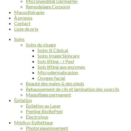
Microneedling DermaPen
Remodelage Corporel
Massothérapie
À propos
Contact
Liste de prix
Soins
Soins du visage
Soins iS Clinical
Soins Image Skincare
Soin lifting – I Peel
Soin lifting aux enzymes
Microdermabrasion
Oxygen facial
Beauté des mains & des pieds
Rehaussement de cils et lamination des sourcils
Maquillage permanent
Épilation
Épilation au Laser
Peeling BioRePeel
Électrolyse
Médico-Esthétique
Photorajeunissement