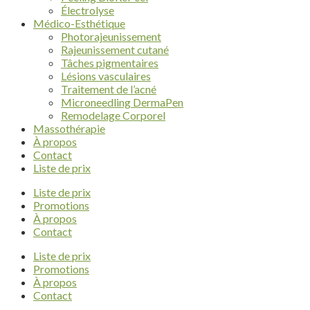
Électrolyse
Médico-Esthétique
Photorajeunissement
Rajeunissement cutané
Tâches pigmentaires
Lésions vasculaires
Traitement de l’acné
Microneedling DermaPen
Remodelage Corporel
Massothérapie
À propos
Contact
Liste de prix
Liste de prix
Promotions
À propos
Contact
Liste de prix
Promotions
À propos
Contact