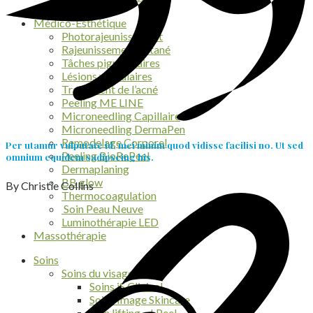
Électrolyse
Médico-Esthétique
Photorajeunissement
Rajeunissement cutané
Tâches pigmentaires
Lésions vasculaires
Traitement de l’acné
Peeling ME LINE
Microneedling Capillaire
Microneedling DermaPen
Remodelage Corporel
Per utamur vulputate id, mei minim quod vidisse facilisi no. Ut sed
Peeling BioRePeel
omnium equidem sadipscing his.
Dermaplaning
BB glow
By Christie Collins
Thermocoagulation
Soin Peau Neuve
Luminothérapie LED
Massothérapie
Soins
Soins du visage
Soins iS Clinical
Soins Image Skincare
Soin lifting – I Peel