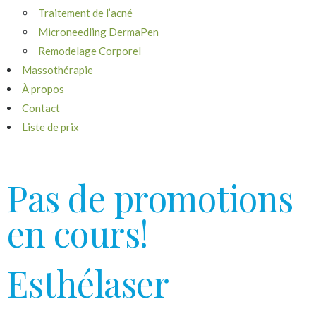
Traitement de l’acné
Microneedling DermaPen
Remodelage Corporel
Massothérapie
À propos
Contact
Liste de prix
Pas de promotions
en cours!
Esthélaser