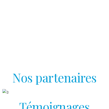
esthétiques en
promotion!
Esthélaser vous propose une expérience de détente
urbaine grâce à un large éventail de massages, de
soins pour le corps et de soins esthétiques qui vous
plongeront dans une ambiance alliant confort et
sérénité.
Nos partenaires
Témoignages