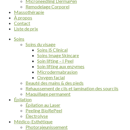
Microneedling DermaPen
Remodelage Corporel
Massothérapie
À propos
Contact
Liste de prix
Soins
Soins du visage
Soins iS Clinical
Soins Image Skincare
Soin lifting – I Peel
Soin lifting aux enzymes
Microdermabrasion
Oxygen facial
Beauté des mains & des pieds
Rehaussement de cils et lamination des sourcils
Maquillage permanent
Épilation
Épilation au Laser
Peeling BioRePeel
Électrolyse
Médico-Esthétique
Photorajeunissement