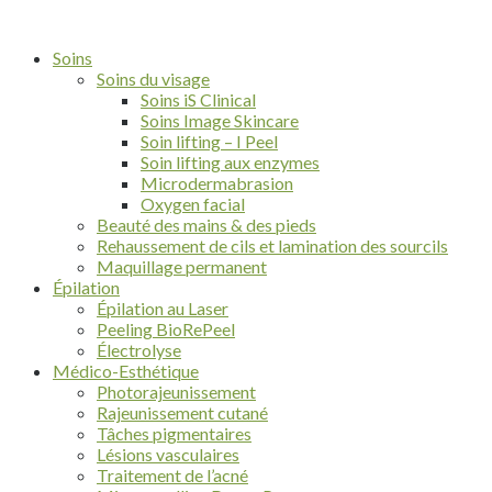
Soins
Soins du visage
Soins iS Clinical
Soins Image Skincare
Soin lifting – I Peel
Soin lifting aux enzymes
Microdermabrasion
Oxygen facial
Beauté des mains & des pieds
Rehaussement de cils et lamination des sourcils
Maquillage permanent
Épilation
Épilation au Laser
Peeling BioRePeel
Électrolyse
Médico-Esthétique
Photorajeunissement
Rajeunissement cutané
Tâches pigmentaires
Lésions vasculaires
Traitement de l’acné