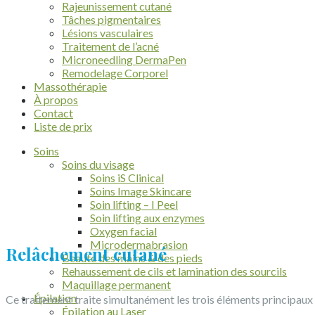
Rajeunissement cutané
Tâches pigmentaires
Lésions vasculaires
Traitement de l’acné
Microneedling DermaPen
Remodelage Corporel
Massothérapie
À propos
Contact
Liste de prix
Soins
Soins du visage
Soins iS Clinical
Soins Image Skincare
Soin lifting – I Peel
Soin lifting aux enzymes
Oxygen facial
Microdermabrasion
Relâchement cutané
Beauté des mains & des pieds
Rehaussement de cils et lamination des sourcils
Maquillage permanent
Épilation
Ce traitement traite simultanément les trois éléments principaux 
Épilation au Laser