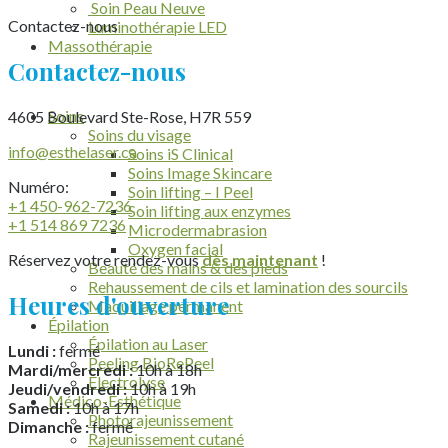
Soin Peau Neuve
Contactez-nous
Luminothérapie LED
Massothérapie
Contactez-nous
Soins
4605 Boulevard Ste-Rose, H7R 559
Soins du visage
info@esthelaser.ca
Soins iS Clinical
Soins Image Skincare
Numéro:
Soin lifting – I Peel
+1 450-962-7236
Soin lifting aux enzymes
+1 514 869 7236
Microdermabrasion
Oxygen facial
Réservez votre rendez-vous
dès maintenant
!
Beauté des mains & des pieds
Rehaussement de cils et lamination des sourcils
Heures d'ouverture
Maquillage permanent
Épilation
Épilation au Laser
Lundi :
fermé
Peeling BioRePeel
Mardi/mercredi :
10h à 18h
Électrolyse
Jeudi/vendredi :
10h à 19h
Médico-Esthétique
Samedi :
10h à 17h
Photorajeunissement
Dimanche :
fermé
Rajeunissement cutané