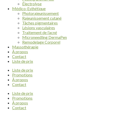
Électrolyse
Médico-Esthétique
Photorajeunissement
Rajeunissement cutané
Tâches pigmentaires
Lésions vasculaires
Traitement de l’acné
Microneedling DermaPen
Remodelage Corporel
Massothérapie
À propos
Contact
Liste de prix
Liste de prix
Promotions
À propos
Contact
Liste de prix
Promotions
À propos
Contact