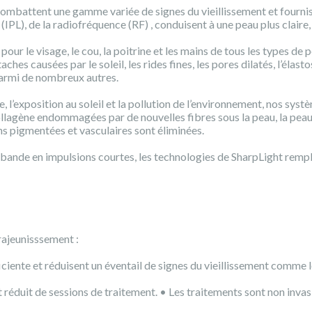
combattent une gamme variée de signes du vieillissement et fournis
 (IPL), de la radiofréquence (RF) , conduisent à une peau plus clair
our le visage, le cou, la poitrine et les mains de tous les types de
causées par le soleil, les rides fines, les pores dilatés, l’élastos
 parmi de nombreux autres.
ge, l’exposition au soleil et la pollution de l’environnement, nos s
llagène endommagées par de nouvelles fibres sous la peau, la peau
ions pigmentées et vasculaires sont éliminées.
ge bande en impulsions courtes, les technologies de SharpLight remp
rajeunisssement :
ciente et réduisent un éventail de signes du vieillissement comme l
éduit de sessions de traitement. • Les traitements sont non invasi