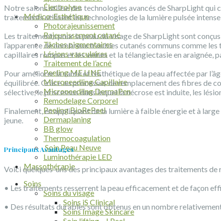
Électrolyse
Notre salons utilise des technologies avancés de SharpLight qui 
Médico-Esthétique
traitements utilisent les technologies de la lumière pulsée intense
Photorajeunissement
Rajeunissement cutané
Les traitements pour la peau du visage de SharpLight sont conçus p
Tâches pigmentaires
l’apparence de nombreux troubles cutanés communs comme les taches 
Lésions vasculaires
capillaires rompus et les veines et la télangiectasie en araignée,
Traitement de l’acné
Peeling ME LINE
Pour améliorer la santé et l’esthétique de la peau affectée par l’â
Microneedling Capillaire
équilibrée. Grâce au processus de remplacement des fibres de co
Microneedling DermaPen
sélective, le processus dans lequel la nécrose est induite, les lés
Remodelage Corporel
Peeling BioRePeel
Finalement, en appliquant de la lumière à faible énergie et à lar
Dermaplaning
jeune.
BB glow
Thermocoagulation
Soin Peau Neuve
Principaux Avantages
Luminothérapie LED
Massothérapie
Voici quelques-uns des principaux avantages des traitements de 
Soins
• Les traitements resserrent la peau efficacement et de façon effi
Soins du visage
Soins iS Clinical
• Des résultats durables sont obtenus en un nombre relativement r
Soins Image Skincare
Soin lifting – I Peel