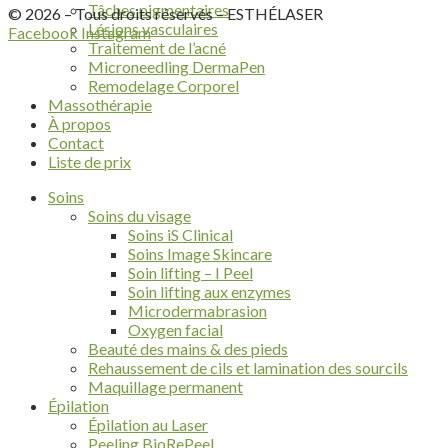
Tâches pigmentaires
© 2026 – Tous droits réservés – ESTHÉLASER
Lésions vasculaires
Facebook
Instagram
Traitement de l’acné
Microneedling DermaPen
Remodelage Corporel
Massothérapie
À propos
Contact
Liste de prix
Soins
Soins du visage
Soins iS Clinical
Soins Image Skincare
Soin lifting – I Peel
Soin lifting aux enzymes
Microdermabrasion
Oxygen facial
Beauté des mains & des pieds
Rehaussement de cils et lamination des sourcils
Maquillage permanent
Épilation
Épilation au Laser
Peeling BioRePeel