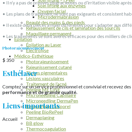
• Il n’y a pas de preuves disgracieuses ou d’irritation visible après
Soin lifting aux enzymes
Oxygen facial
• Les plans de traitement ne sont pas exigeants et consistent hab
Microdermabrasion
Beauté des mains & des pieds
• Il existe deux pièces à main différentes pour s’adapter aux diffé
Rehaussement de cils et lamination des sourcils
Maquillage permanent
• Les traitements se sont avérés efficaces pour des milliers de clie
Épilation
Épilation au Laser
Photorajeunissement
Électrolyse
Médico-Esthétique
$ 350
Photorajeunissement
Rajeunissement cutané
Esthélaser
Tâches pigmentaires
Lésions vasculaires
Traitement de l’acné
Comptez sur un service professionnel et convivial et recevez des
Peeling ME LINE
performance et de grande qualité.
Microneedling Capillaire
Microneedling DermaPen
Liens importants
Remodelage Corporel
Peeling BioRePeel
Dermaplaning
Accueil
BB glow
Thermocoagulation
À propos