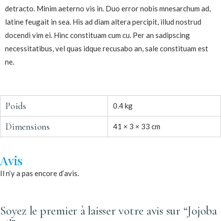
detracto. Minim aeterno vis in. Duo error nobis mnesarchum ad,
latine feugait in sea. His ad diam altera percipit, illud nostrud
docendi vim ei. Hinc constituam cum cu. Per an sadipscing
necessitatibus, vel quas idque recusabo an, sale constituam est
ne.
Poids
0.4 kg
Dimensions
41 × 3 × 33 cm
Avis
Il n’y a pas encore d’avis.
Soyez le premier à laisser votre avis sur “Jojoba