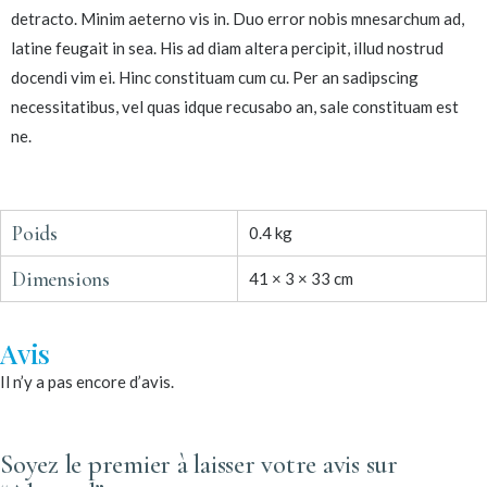
detracto. Minim aeterno vis in. Duo error nobis mnesarchum ad,
latine feugait in sea. His ad diam altera percipit, illud nostrud
docendi vim ei. Hinc constituam cum cu. Per an sadipscing
necessitatibus, vel quas idque recusabo an, sale constituam est
ne.
Poids
0.4 kg
Dimensions
41 × 3 × 33 cm
Avis
Il n’y a pas encore d’avis.
Soyez le premier à laisser votre avis sur