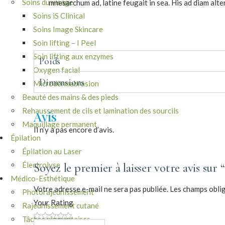
Soins du visage
mnesarchum ad, latine feugait in sea. His ad diam alte
Soins iS Clinical
Soins Image Skincare
Soin lifting – I Peel
Soin lifting aux enzymes
Poids
Oxygen facial
Dimensions
Microdermabrasion
Beauté des mains & des pieds
Rehaussement de cils et lamination des sourcils
Avis
Maquillage permanent
Il n’y a pas encore d’avis.
Épilation
Épilation au Laser
Électrolyse
Soyez le premier à laisser votre avis sur
Médico-Esthétique
Votre adresse e-mail ne sera pas publiée.
Les champs oblig
Photorajeunissement
Your Rating
Rajeunissement cutané
Tâches pigmentaires