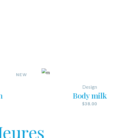
NEW
Design
h
Body milk
$
38.00
eures