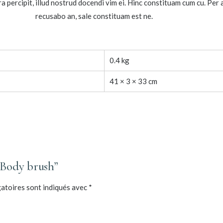
ra percipit, illud nostrud docendi vim ei. Hinc constituam cum cu. Per
recusabo an, sale constituam est ne.
0.4 kg
41 × 3 × 33 cm
 “Body brush”
atoires sont indiqués avec
*