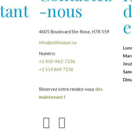
tant
-nous
d
e
4605 Boulevard Ste-Rose, H7R 559
info@esthelaser.ca
Lund
Numéro:
Mard
+1 450-962-7236
Jeud
+1 514 869 7236
Same
Dima
Réservez votre rendez-vous
dès
maintenant
!