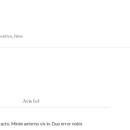
vative
,
New
Avis (0)
racto. Minim aeterno vis in. Duo error nobis