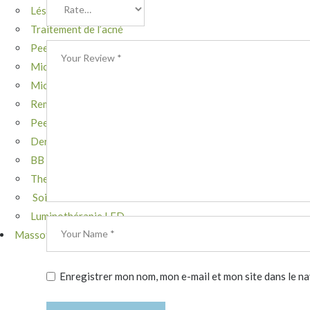
Lésions vasculaires
Traitement de l’acné
Peeling ME LINE
Microneedling Capillaire
Microneedling DermaPen
Remodelage Corporel
Peeling BioRePeel
Dermaplaning
BB glow
Thermocoagulation
Soin Peau Neuve
Luminothérapie LED
Massothérapie
Enregistrer mon nom, mon e-mail et mon site dans le 