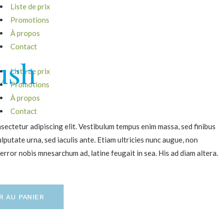
Liste de prix
Promotions
À propos
Contact
ush
Liste de prix
Promotions
À propos
Contact
sectetur adipiscing elit. Vestibulum tempus enim massa, sed finibus
lputate urna, sed iaculis ante. Etiam ultricies nunc augue, non
error nobis mnesarchum ad, latine feugait in sea. His ad diam altera.
R AU PANIER