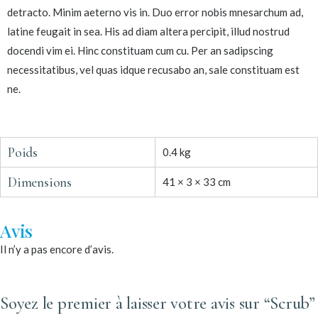
detracto. Minim aeterno vis in. Duo error nobis mnesarchum ad,
latine feugait in sea. His ad diam altera percipit, illud nostrud
docendi vim ei. Hinc constituam cum cu. Per an sadipscing
necessitatibus, vel quas idque recusabo an, sale constituam est
ne.
Poids
0.4 kg
Dimensions
41 × 3 × 33 cm
Avis
Il n’y a pas encore d’avis.
Soyez le premier à laisser votre avis sur “Scrub”