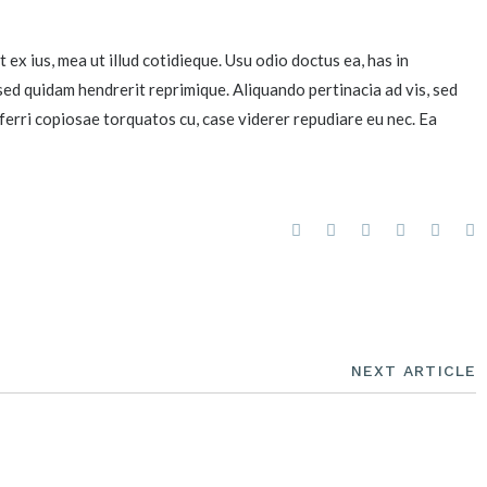
x ius, mea ut illud cotidieque. Usu odio doctus ea, has in
sed quidam hendrerit reprimique. Aliquando pertinacia ad vis, sed
erri copiosae torquatos cu, case viderer repudiare eu nec. Ea
NEXT ARTICLE