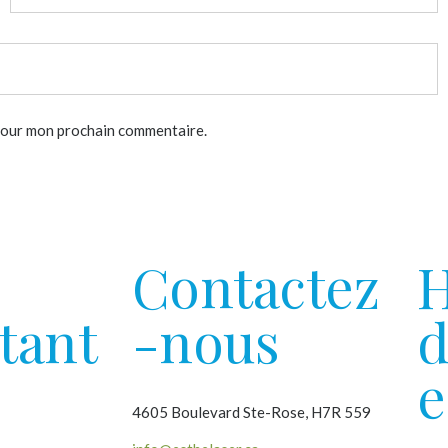
 pour mon prochain commentaire.
Contactez
H
tant
-nous
d
e
4605 Boulevard Ste-Rose, H7R 559