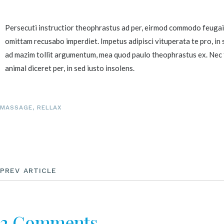
Persecuti instructior theophrastus ad per, eirmod commodo feugait e
omittam recusabo imperdiet. Impetus adipisci vituperata te pro, in 
ad mazim tollit argumentum, mea quod paulo theophrastus ex. Nec f
animal diceret per, in sed iusto insolens.
MASSAGE
,
RELLAX
PREV ARTICLE
2 Comments