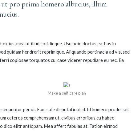
 ut pro prima homero albucius, illum
mucius.
x ius, mea ut illud cotidieque. Usu odio doctus ea, has in
sed quidam hendrerit reprimique. Aliquando pertinacia ad vis, sed
erri copiosae torquatos cu, case viderer repudiare eu nec. Ea
Make a self-care plan
nsequuntur per ut. Eam sale disputationi id. Id homero prodesset
illum ceteros comprehensam ut, civibus erroribus cu habeo
 dico elitr antiopam. Mea affert fabulas at. Tation eirmod