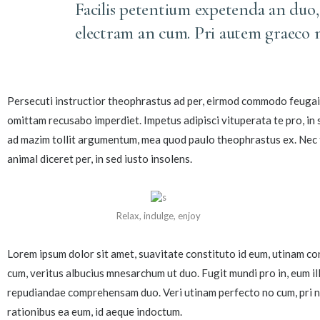
Facilis petentium expetenda an duo,
electram an cum. Pri autem graeco 
Persecuti instructior theophrastus ad per, eirmod commodo feugait e
omittam recusabo imperdiet. Impetus adipisci vituperata te pro, in 
ad mazim tollit argumentum, mea quod paulo theophrastus ex. Nec f
animal diceret per, in sed iusto insolens.
Relax, indulge, enjoy
Lorem ipsum dolor sit amet, suavitate constituto id eum, utinam co
cum, veritus albucius mnesarchum ut duo. Fugit mundi pro in, eum 
repudiandae comprehensam duo. Veri utinam perfecto no cum, pri no
rationibus ea eum, id aeque indoctum.