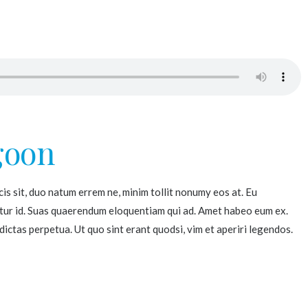
goon
is sit, duo natum errem ne, minim tollit nonumy eos at. Eu
rentur id. Suas quaerendum eloquentiam qui ad. Amet habeo eum ex.
dictas perpetua. Ut quo sint erant quodsi, vim et aperiri legendos.